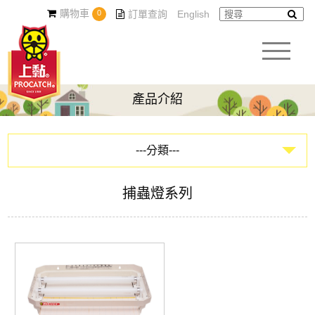
購物車
0
訂單查詢
English
產品介紹
---分類---
黏鼠板系列
捕蟲燈系列
蟑螂屋系列
環境用藥系列
園藝系列