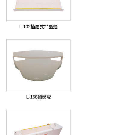
捕蟲燈系列
L-102抽屜式捕蟲燈
L-168捕蟲燈