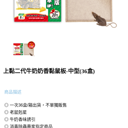
上黏二代牛奶奶香黏鼠板-中型(36盒)
商品描述
◎ 一次36盒/箱出貨，不單獨販售
◎ 老鼠剋星
◎ 牛奶香味誘引
◎ 消毒除蟲專家指定商品