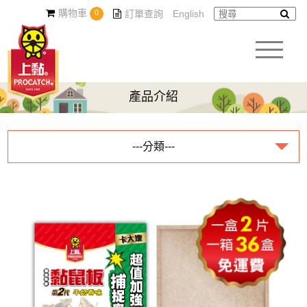
購物車
0
訂單查詢
English
產品介紹
---分類---
黏鼠板系列
蟑螂屋系列
環境用藥系列
園藝系列