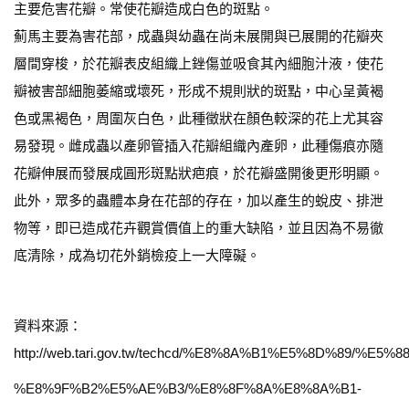
主要危害花瓣。常使花瓣造成白色的斑點。
薊馬主要為害花部，成蟲與幼蟲在尚未展開與已展開的花瓣夾
層間穿梭，於花瓣表皮組織上銼傷並吸食其內細胞汁液，使花
瓣被害部細胞萎縮或壞死，形成不規則狀的斑點，中心呈黃褐
色或黑褐色，周圍灰白色，此種徵狀在顏色較深的花上尤其容
易發現。雌成蟲以產卵管插入花瓣組織內產卵，此種傷痕亦隨
花瓣伸展而發展成圓形斑點狀疤痕，於花瓣盛開後更形明顯。
此外，眾多的蟲體本身在花部的存在，加以產生的蛻皮、排泄
物等，即已造成花卉觀賞價值上的重大缺陷，並且因為不易徹
底清除，成為切花外銷檢疫上一大障礙。
資料來源：
http://web.tari.gov.tw/techcd/%E8%8A%B1%E5%8D%89/%
%E8%9F%B2%E5%AE%B3/%E8%8F%8A%E8%8A%B1-