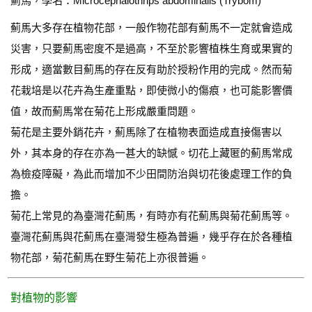
薊馬，學名：Microcephalothrips abdominalis (Trybom)
薊馬大多存在植物花部，一般作物花部有薊馬不一定就會造成
災害，只要薊馬密度不是過高，不至於影響植株生育或果實的
形成，適當數目薊馬的存在反有助於授粉作用的完成。然而菊
花栽培是以花卉為生產重點，即使微小的傷痕，也可能影響價
值，故而薊馬常在菊花上形成嚴重問題。
菊花是主要外銷花卉，薊馬除了在植物表面造成直接傷害以
外，其本身的存在亦為一甚大的缺憾。切花上藏匿的薊馬常成
為檢疫障礙，為此而增加不少田間防治與切花後處理工作的負
擔。
菊花上常見的為臺灣花薊馬，有時亦有花薊馬與菊花薊馬等。
臺灣花薊馬與花薊馬在臺灣發生極為普遍，幾乎存在於各種植
物花部，菊花薊馬在野生菊花上亦很普遍。
對植物的影響