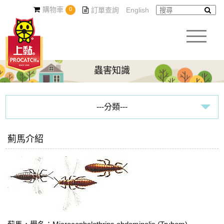
購物車
0
訂單查詢
English
蟲害知識
---分類---
害蟲百科
薊馬介紹
蟲害防治